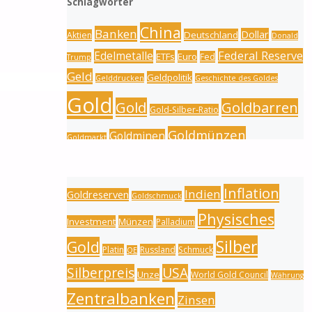
Schlagwörter
China
Banken
Dollar
Deutschland
Aktien
Donald
Federal Reserve
Edelmetalle
ETFs
Euro
Fed
Trump
Geld
Geldpolitik
Gelddrucken
Geschichte des Goldes
Gold
Gold
Goldbarren
Gold-Silber-Ratio
Goldmünzen
Goldminen
Goldmarkt
Goldpreis
Goldproduktion
Goldnachfrage
Inflation
Indien
Goldreserven
Goldschmuck
Physisches
Investment
Münzen
Palladium
Silber
Gold
Platin
Russland
Schmuck
QE
Silberpreis
USA
Unze
World Gold Council
Währung
Zentralbanken
Zinsen