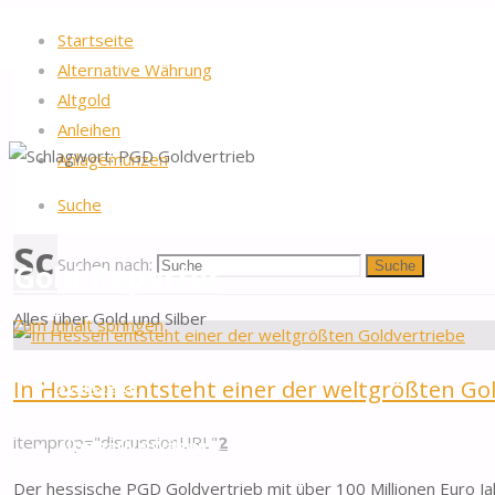
Startseite
Alternative Währung
Altgold
Anleihen
Anlagemünzen
Startseite
Beiträge verschlagwortet "PGD Goldvertrieb"
Suche
Schlagwort:
PGD Goldver
Suchen nach:
Gold-Reporter
Suche
Alles über Gold und Silber
Zum Inhalt springen
In Hessen entsteht einer der weltgrößten Go
Startseite
itemprop="discussionURL"
2
Alternative Währung
Der hessische PGD Goldvertrieb mit über 100 Millionen Euro 