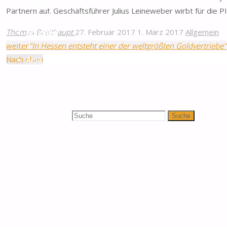
Altgold
Partnern auf. Geschäftsführer Julius Leineweber wirbt für di
Thomas Breithaupt
27. Februar 2017
1. März 2017
Allgemein
Anleihen
weiter
"In Hessen entsteht einer der weltgrößten Goldvertriebe"
Nach oben
Anlagemünzen
Suche
Suchen nach:
Suche