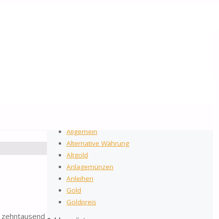
2026
by Gold-Reporter.com
Suchen nach:
Suche
Kategorien
Allgemein
Alternative Währung
Altgold
Anlagemünzen
Anleihen
Gold
Goldpreis
a zehntausend