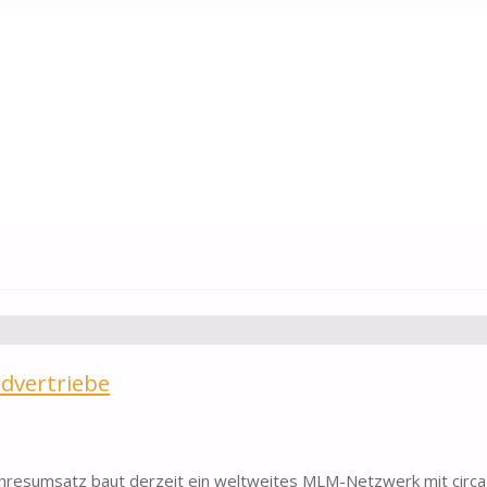
trieb
ldvertriebe
Jahresumsatz baut derzeit ein weltweites MLM-Netzwerk mit circ