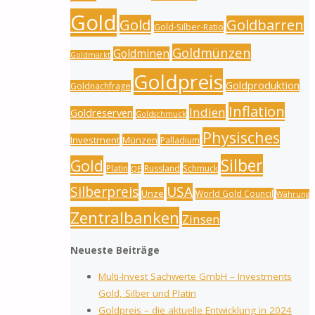
Gold
Gold
Goldbarren
Gold-Silber-Ratio
Goldmünzen
Goldminen
Goldmarkt
Goldpreis
Goldproduktion
Goldnachfrage
Inflation
Indien
Goldreserven
Goldschmuck
Physisches
Investment
Münzen
Palladium
Silber
Gold
Platin
Russland
Schmuck
QE
Silberpreis
USA
Unze
World Gold Council
Währung
Zentralbanken
Zinsen
Neueste Beiträge
Multi-Invest Sachwerte GmbH – Investments
Gold, Silber und Platin
Goldpreis – die aktuelle Entwicklung in 2024