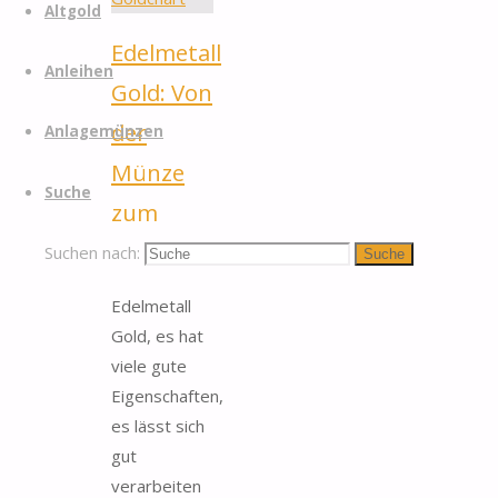
Altgold
Edelmetall
Anleihen
Gold: Von
der
Anlagemünzen
Münze
Suche
zum
Goldchart
Suchen nach:
Suche
Edelmetall
Gold, es hat
viele gute
Eigenschaften,
es lässt sich
gut
verarbeiten