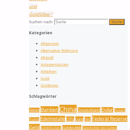
und
GoldSilber."
Suchen nach:
Suche
Kategorien
Allgemein
Alternative Währung
Altgold
Anlagemünzen
Anleihen
Gold
Goldpreis
Schlagwörter
China
Banken
Dollar
Deutschland
Aktien
Donald
Federal Reserve
Edelmetalle
ETFs
Euro
Fed
Trump
Geld
Geldpolitik
Gelddrucken
Geschichte des Goldes