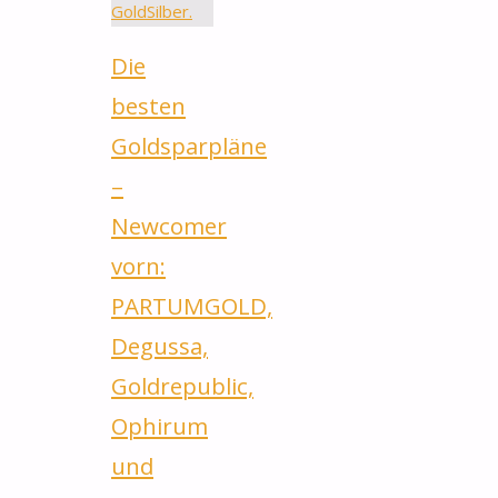
Die
besten
Goldsparpläne
–
Newcomer
vorn:
PARTUMGOLD,
Degussa,
Goldrepublic,
Ophirum
und