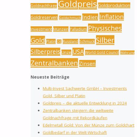
Goldpreis
Goldproduktion
Goldnachfrage
Inflation
Indien
Goldreserven
Goldschmuck
Physisches
Investment
Münzen
Palladium
Silber
Gold
Platin
Russland
Schmuck
QE
Silberpreis
USA
Unze
World Gold Council
Währung
Zentralbanken
Zinsen
Neueste Beiträge
Multi-Invest Sachwerte GmbH – Investments
Gold, Silber und Platin
Goldpreis – die aktuelle Entwicklung in 2024
Zentralbanken steigern die weltweite
Goldnachfrage mit Rekordkäufen
Edelmetall Gold: Von der Münze zum Goldchart
Goldbedarf in der Welt-Wirtschaft