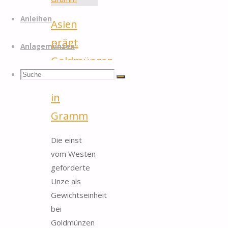
Anleihen
Asien
prägt
Anlagemünzen
Goldmünzen
Suchen
Suche
nur noch
Suche
in
nach:
Gramm
Die einst
vom Westen
geforderte
Unze als
Gewichtseinheit
bei
Goldmünzen