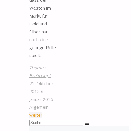
dass der
Westen im
Markt für
Gold und
Silber nur
noch eine
geringe Rolle
spielt.
Thomas
Breithaupt
21. Oktober
2015
6.
Januar 2016
Allgemein
"Asien
weiter
Suchen
prägt
Suche
nach:
Goldmünzen