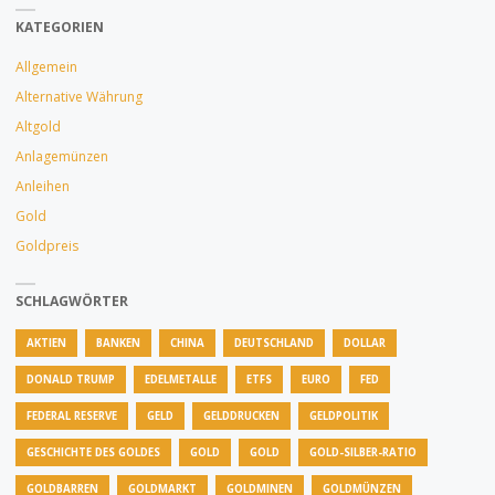
BARREN
KATEGORIEN
GROSSE W
Allgemein
IRKUNG"
Alternative Währung
Altgold
Anlagemünzen
Anleihen
Gold
Goldpreis
SCHLAGWÖRTER
AKTIEN
BANKEN
CHINA
DEUTSCHLAND
DOLLAR
DONALD TRUMP
EDELMETALLE
ETFS
EURO
FED
FEDERAL RESERVE
GELD
GELDDRUCKEN
GELDPOLITIK
GESCHICHTE DES GOLDES
GOLD
GOLD
GOLD-SILBER-RATIO
GOLDBARREN
GOLDMARKT
GOLDMINEN
GOLDMÜNZEN