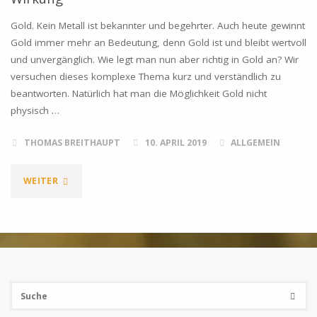
Gold. Kein Metall ist bekannter und begehrter. Auch heute gewinnt
Gold immer mehr an Bedeutung, denn Gold ist und bleibt wertvoll
und unvergänglich. Wie legt man nun aber richtig in Gold an? Wir
versuchen dieses komplexe Thema kurz und verständlich zu
beantworten. Natürlich hat man die Möglichkeit Gold nicht
physisch …
THOMAS BREITHAUPT
10. APRIL 2019
ALLGEMEIN
"ANLAGE
WEITER
IN
GOLD
–
Su
KLEINE
SUCHE
na