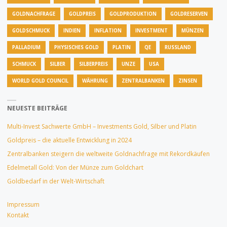
GOLDNACHFRAGE
GOLDPREIS
GOLDPRODUKTION
GOLDRESERVEN
GOLDSCHMUCK
INDIEN
INFLATION
INVESTMENT
MÜNZEN
PALLADIUM
PHYSISCHES GOLD
PLATIN
QE
RUSSLAND
SCHMUCK
SILBER
SILBERPREIS
UNZE
USA
WORLD GOLD COUNCIL
WÄHRUNG
ZENTRALBANKEN
ZINSEN
NEUESTE BEITRÄGE
Multi-Invest Sachwerte GmbH – Investments Gold, Silber und Platin
Goldpreis – die aktuelle Entwicklung in 2024
Zentralbanken steigern die weltweite Goldnachfrage mit Rekordkäufen
Edelmetall Gold: Von der Münze zum Goldchart
Goldbedarf in der Welt-Wirtschaft
Impressum
Kontakt