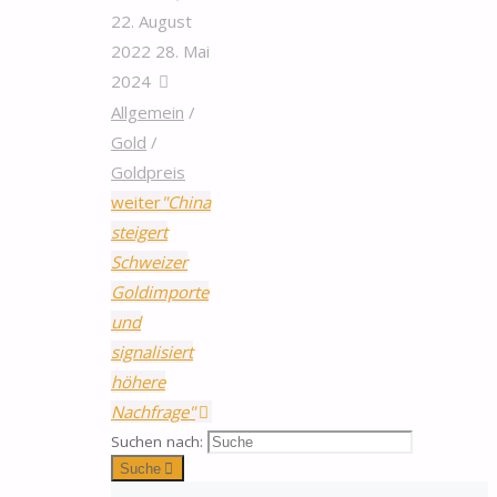
22. August
2022
28. Mai
2024
Allgemein
/
Gold
/
Goldpreis
weiter
"China
steigert
Schweizer
Goldimporte
und
signalisiert
höhere
Nachfrage"
Suchen nach:
Suche