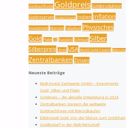
Goldpreis
Goldproduktion
Goldnachfrage
Inflation
Indien
Goldreserven
Goldschmuck
Physisches
Investment
Münzen
Palladium
Silber
Gold
Platin
Russland
Schmuck
QE
Silberpreis
USA
Unze
World Gold Council
Währung
Zentralbanken
Zinsen
Neueste Beiträge
Multi-Invest Sachwerte GmbH – Investments
Gold, Silber und Platin
Goldpreis – die aktuelle Entwicklung in 2024
Zentralbanken steigern die weltweite
Goldnachfrage mit Rekordkäufen
Edelmetall Gold: Von der Münze zum Goldchart
Goldbedarf in der Welt-Wirtschaft