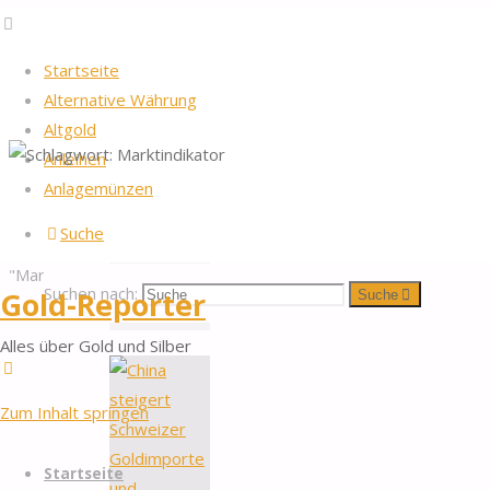
Startseite
Alternative Währung
Altgold
Anleihen
Startseite
2026
by Gold-Reporter.com
Anlagemünzen
Nach oben
Schlagwort:
Beiträge
Suche
verschlagwortet
"Marktindikator"
Marktindikator
Suchen nach:
Gold-Reporter
Suche
Alles über Gold und Silber
Zum Inhalt springen
Startseite