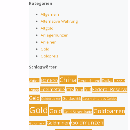
Kategorien
Allgemein
Alternative Währung
Altgold
Anlagemünzen
Anleihen
Gold
Goldpreis
Schlagwörter
China
Banken
Dollar
Deutschland
Aktien
Donald
Federal Reserve
Edelmetalle
ETFs
Euro
Fed
Trump
Geld
Geldpolitik
Gelddrucken
Geschichte des Goldes
Gold
Gold
Goldbarren
Gold-Silber-Ratio
Goldmünzen
Goldminen
Goldmarkt