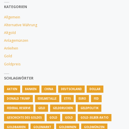
REICHT
KATEGORIEN
NICHT"
Allgemein
Alternative Währung
Altgold
Anlagemünzen
Anleihen
Gold
Goldpreis
SCHLAGWÖRTER
AKTIEN
BANKEN
CHINA
DEUTSCHLAND
DOLLAR
DONALD TRUMP
EDELMETALLE
ETFS
EURO
FED
FEDERAL RESERVE
GELD
GELDDRUCKEN
GELDPOLITIK
GESCHICHTE DES GOLDES
GOLD
GOLD
GOLD-SILBER-RATIO
GOLDBARREN
GOLDMARKT
GOLDMINEN
GOLDMÜNZEN