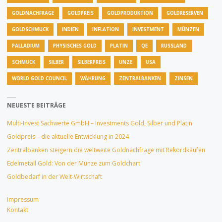
GOLDNACHFRAGE
GOLDPREIS
GOLDPRODUKTION
GOLDRESERVEN
GOLDSCHMUCK
INDIEN
INFLATION
INVESTMENT
MÜNZEN
PALLADIUM
PHYSISCHES GOLD
PLATIN
QE
RUSSLAND
SCHMUCK
SILBER
SILBERPREIS
UNZE
USA
WORLD GOLD COUNCIL
WÄHRUNG
ZENTRALBANKEN
ZINSEN
NEUESTE BEITRÄGE
Multi-Invest Sachwerte GmbH – Investments Gold, Silber und Platin
Goldpreis – die aktuelle Entwicklung in 2024
Zentralbanken steigern die weltweite Goldnachfrage mit Rekordkäufen
Edelmetall Gold: Von der Münze zum Goldchart
Goldbedarf in der Welt-Wirtschaft
Impressum
Kontakt