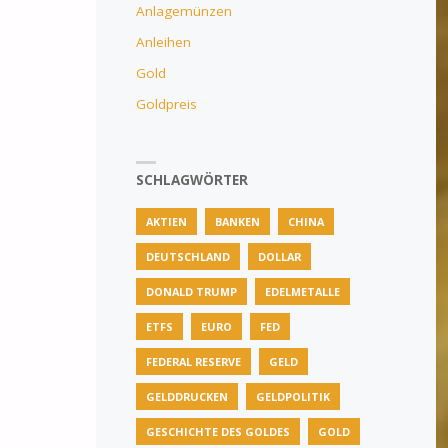
Anlagemünzen
Anleihen
Gold
Goldpreis
SCHLAGWÖRTER
AKTIEN
BANKEN
CHINA
DEUTSCHLAND
DOLLAR
DONALD TRUMP
EDELMETALLE
ETFS
EURO
FED
FEDERAL RESERVE
GELD
GELDDRUCKEN
GELDPOLITIK
GESCHICHTE DES GOLDES
GOLD