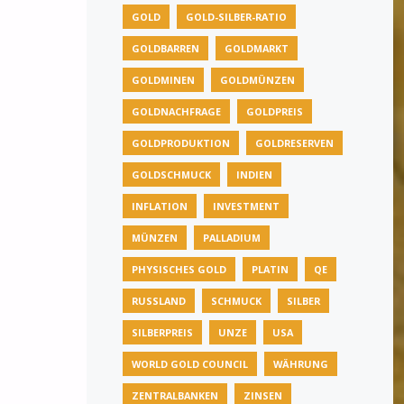
GOLD
GOLD-SILBER-RATIO
GOLDBARREN
GOLDMARKT
GOLDMINEN
GOLDMÜNZEN
GOLDNACHFRAGE
GOLDPREIS
GOLDPRODUKTION
GOLDRESERVEN
GOLDSCHMUCK
INDIEN
INFLATION
INVESTMENT
MÜNZEN
PALLADIUM
PHYSISCHES GOLD
PLATIN
QE
RUSSLAND
SCHMUCK
SILBER
SILBERPREIS
UNZE
USA
WORLD GOLD COUNCIL
WÄHRUNG
ZENTRALBANKEN
ZINSEN