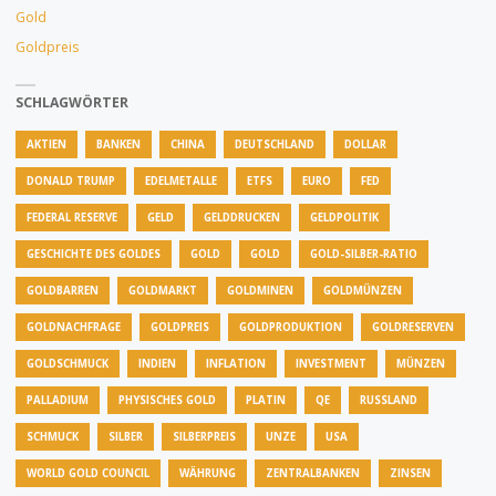
Gold
Goldpreis
SCHLAGWÖRTER
AKTIEN
BANKEN
CHINA
DEUTSCHLAND
DOLLAR
DONALD TRUMP
EDELMETALLE
ETFS
EURO
FED
FEDERAL RESERVE
GELD
GELDDRUCKEN
GELDPOLITIK
GESCHICHTE DES GOLDES
GOLD
GOLD
GOLD-SILBER-RATIO
GOLDBARREN
GOLDMARKT
GOLDMINEN
GOLDMÜNZEN
GOLDNACHFRAGE
GOLDPREIS
GOLDPRODUKTION
GOLDRESERVEN
GOLDSCHMUCK
INDIEN
INFLATION
INVESTMENT
MÜNZEN
PALLADIUM
PHYSISCHES GOLD
PLATIN
QE
RUSSLAND
SCHMUCK
SILBER
SILBERPREIS
UNZE
USA
WORLD GOLD COUNCIL
WÄHRUNG
ZENTRALBANKEN
ZINSEN