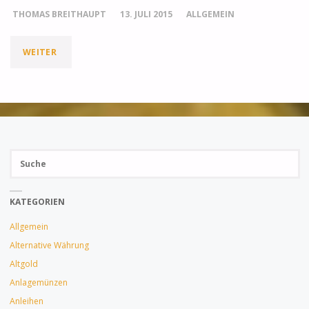
THOMAS BREITHAUPT
13. JULI 2015
ALLGEMEIN
"WARUM
WEITER
EIN
GOLDVERBOT
HEUTE
Su
UNWAHRSCHEINLICH
SUCH
na
IST"
KATEGORIEN
Allgemein
Alternative Währung
Altgold
Anlagemünzen
Anleihen