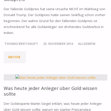
Der fallende Goldpreis hat seine Ursache NICHT im Wahlsieg von
Donald Trump. Der Goldpreis hatte seinen Sinkflug schon vorher
begonnen. Der wahre Grund für den fallenden Goldpreis ist
erschreckend für alle Goldanleger: ein drohendes Goldverbot in
Indien.
THOMAS BREITHAUPT
25. NOVEMBER 2016
ALLGEMEIN
"DER
WEITER
WAHRE
GRUND
FÜR
Was heute jeder Anleger über Gold wissen
sollte
DEN
Der Goldexperte Martin Siegel erklärt, was heute jeder Anleger
FALLENDEN
über Gold wissen sollte: warum ein starker Preisanstieg