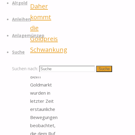
Altgold
Daher
kommt
Anleihen
die
Anlagemünzen
Goldpreis
Schwankung
Suche
itemprop="discussionURL"
2
Suchen nach:
Suche
Beim
Goldmarkt
wurden in
letzter Zeit
erstaunliche
Bewegungen
beobachtet,
die dem Ruf