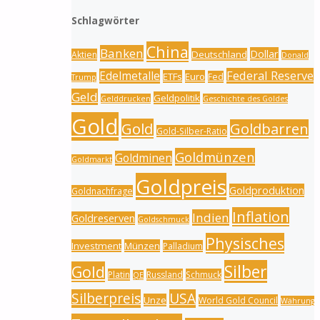
Schlagwörter
China
Banken
Dollar
Deutschland
Aktien
Donald
Federal Reserve
Edelmetalle
ETFs
Euro
Fed
Trump
Geld
Geldpolitik
Gelddrucken
Geschichte des Goldes
Gold
Gold
Goldbarren
Gold-Silber-Ratio
Goldmünzen
Goldminen
Goldmarkt
Goldpreis
Goldproduktion
Goldnachfrage
Inflation
Indien
Goldreserven
Goldschmuck
Physisches
Investment
Münzen
Palladium
Silber
Gold
Platin
Russland
Schmuck
QE
Silberpreis
USA
Unze
World Gold Council
Währung