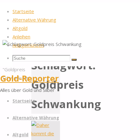
Startseite
Alternative Währung
Altgold
Anleihen
Anlagemünzen
Startseite
Beiträge
2026
by Gold-Reporter.com
Suche
Suchen
Nach
verschlagwortet
Schlagwort:
Suche
oben
"Goldpreis
nach:
Gold-Reporter
Schwankung"
Goldpreis
Alles über Gold und Silber
Zum
Schwankung
Startseite
Inhalt
springen
Alternative Währung
Altgold