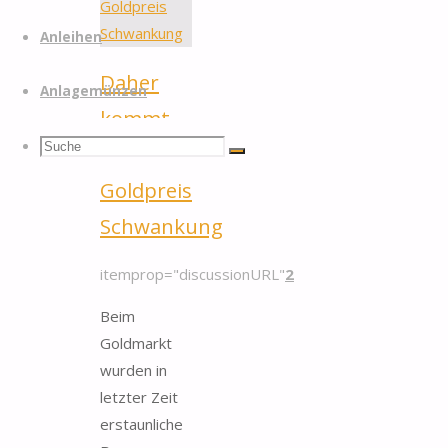
Anleihen
Daher
Anlagemünzen
kommt
Suchen
Suche
die
Suche
Goldpreis
nach:
Schwankung
itemprop="discussionURL"
2
Beim
Goldmarkt
wurden in
letzter Zeit
erstaunliche