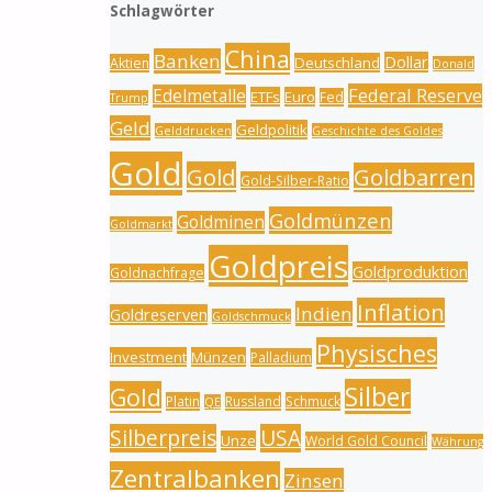
Schlagwörter
China
Banken
Dollar
Deutschland
Aktien
Donald
Federal Reserve
Edelmetalle
ETFs
Euro
Fed
Trump
Geld
Geldpolitik
Gelddrucken
Geschichte des Goldes
Gold
Gold
Goldbarren
Gold-Silber-Ratio
Goldmünzen
Goldminen
Goldmarkt
Goldpreis
Goldproduktion
Goldnachfrage
Inflation
Indien
Goldreserven
Goldschmuck
Physisches
Investment
Münzen
Palladium
Silber
Gold
Platin
Russland
Schmuck
QE
Silberpreis
USA
Unze
World Gold Council
Währung
Zentralbanken
Zinsen