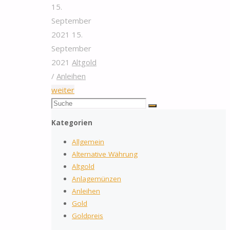
15.
September
2021
15.
September
2021
Altgold
/
Anleihen
"Daher
weiter
Suchen
kommt
Suche
nach:
die
Kategorien
Goldpreis
Allgemein
Schwankung"
Alternative Währung
Altgold
Anlagemünzen
Anleihen
Gold
Goldpreis