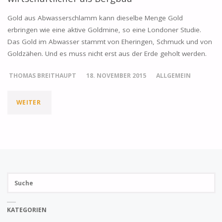
Gold aus Abwasserschlamm kann dieselbe Menge Gold
erbringen wie eine aktive Goldmine, so eine Londoner Studie.
Das Gold im Abwasser stammt von Eheringen, Schmuck und von
Goldzähen. Und es muss nicht erst aus der Erde geholt werden.
THOMAS BREITHAUPT
18. NOVEMBER 2015
ALLGEMEIN
WEITER
"GOLD
AUS
ABWASSERSCHLAMM
IST
Su
WIRTSCHAFTLICHER
SUCH
na
ALS
KATEGORIEN
BERGBAU"