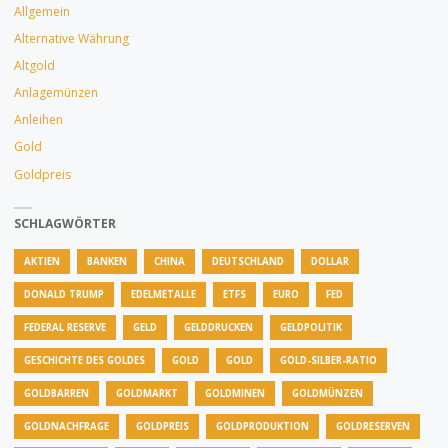
Allgemein
Alternative Währung
Altgold
Anlagemünzen
Anleihen
Gold
Goldpreis
SCHLAGWÖRTER
AKTIEN
BANKEN
CHINA
DEUTSCHLAND
DOLLAR
DONALD TRUMP
EDELMETALLE
ETFS
EURO
FED
FEDERAL RESERVE
GELD
GELDDRUCKEN
GELDPOLITIK
GESCHICHTE DES GOLDES
GOLD
GOLD
GOLD-SILBER-RATIO
GOLDBARREN
GOLDMARKT
GOLDMINEN
GOLDMÜNZEN
GOLDNACHFRAGE
GOLDPREIS
GOLDPRODUKTION
GOLDRESERVEN