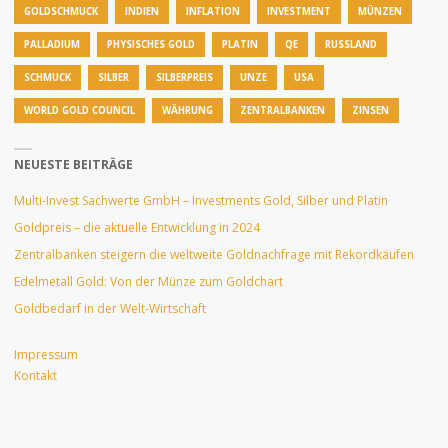
GOLDSCHMUCK
INDIEN
INFLATION
INVESTMENT
MÜNZEN
PALLADIUM
PHYSISCHES GOLD
PLATIN
QE
RUSSLAND
SCHMUCK
SILBER
SILBERPREIS
UNZE
USA
WORLD GOLD COUNCIL
WÄHRUNG
ZENTRALBANKEN
ZINSEN
NEUESTE BEITRÄGE
Multi-Invest Sachwerte GmbH – Investments Gold, Silber und Platin
Goldpreis – die aktuelle Entwicklung in 2024
Zentralbanken steigern die weltweite Goldnachfrage mit Rekordkäufen
Edelmetall Gold: Von der Münze zum Goldchart
Goldbedarf in der Welt-Wirtschaft
Impressum
Kontakt