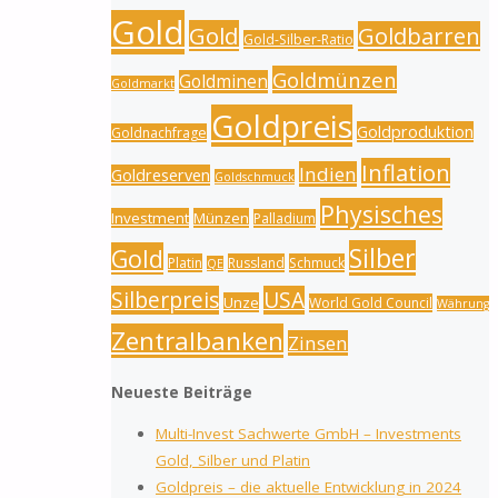
Gold
Gold
Goldbarren
Gold-Silber-Ratio
Goldmünzen
Goldminen
Goldmarkt
Goldpreis
Goldproduktion
Goldnachfrage
Inflation
Indien
Goldreserven
Goldschmuck
Physisches
Investment
Münzen
Palladium
Silber
Gold
Platin
Russland
Schmuck
QE
Silberpreis
USA
Unze
World Gold Council
Währung
Zentralbanken
Zinsen
Neueste Beiträge
Multi-Invest Sachwerte GmbH – Investments
Gold, Silber und Platin
Goldpreis – die aktuelle Entwicklung in 2024