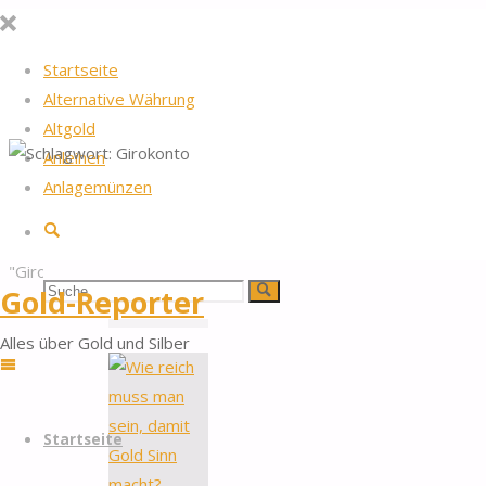
Startseite
Alternative Währung
Altgold
Anleihen
Startseite
2026
by Gold-Reporter.com
Anlagemünzen
Nach
Schlagwort:
Beiträge
Suche
oben
verschlagwortet
"Girokonto"
Girokonto
Suchen
Gold-Reporter
Suche
Alles über Gold und Silber
nach:
Zum
Startseite
Inhalt
springen