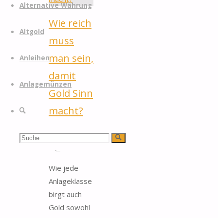
Alternative Währung
Wie reich
Altgold
muss
man sein,
Anleihen
damit
Anlagemünzen
Gold Sinn
macht?
Suche
itemprop="discussionURL"
Suchen
Suche
1
nach:
Wie jede
Anlageklasse
birgt auch
Gold sowohl