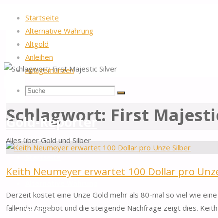
Startseite
Alternative Währung
Altgold
Anleihen
Anlagemünzen
Startseite
Beiträge verschlagwortet "First Majestic Silver"
Suche
Suchen
Suche
Schlagwort:
First Majesti
nach:
Gold-Reporter
Alles über Gold und Silber
Zum
Startseite
Inhalt
Keith Neumeyer erwartet 100 Dollar pro Unze
springen
Alternative Währung
Derzeit kostet eine Unze Gold mehr als 80-mal so viel wie eine 
fallende Angebot und die steigende Nachfrage zeigt dies. Keith 
Altgold