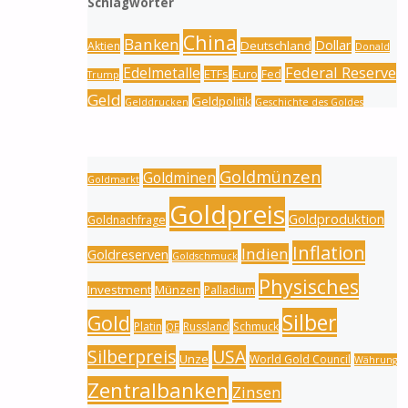
Schlagwörter
China
Banken
Dollar
Deutschland
Aktien
Donald
Federal Reserve
Edelmetalle
ETFs
Euro
Fed
Trump
Geld
Geldpolitik
Gelddrucken
Geschichte des Goldes
Gold
Gold
Goldbarren
Gold-Silber-Ratio
Goldmünzen
Goldminen
Goldmarkt
Goldpreis
Goldproduktion
Goldnachfrage
Inflation
Indien
Goldreserven
Goldschmuck
Physisches
Investment
Münzen
Palladium
Silber
Gold
Platin
Russland
Schmuck
QE
Silberpreis
USA
Unze
World Gold Council
Währung
Zentralbanken
Zinsen