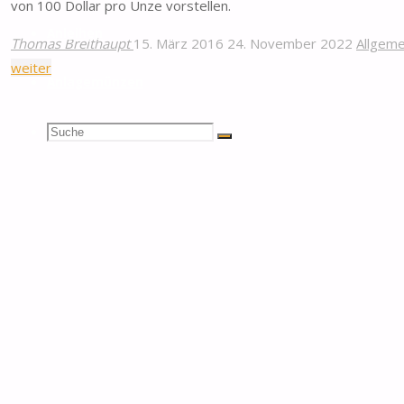
von 100 Dollar pro Unze vorstellen.
Anleihen
Thomas Breithaupt
15. März 2016
24. November 2022
Allgeme
"Keith
weiter
Anlagemünzen
Neumeyer
erwartet
Suchen
Suche
100
Suche
Dollar
nach:
pro
Unze
Silber"