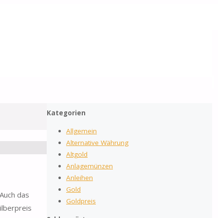
2026
by Gold-Reporter.com
Suchen
Nach
Suche
nach:
oben
Kategorien
Allgemein
Alternative Währung
Altgold
Anlagemünzen
Anleihen
Gold
 Auch das
Goldpreis
ilberpreis