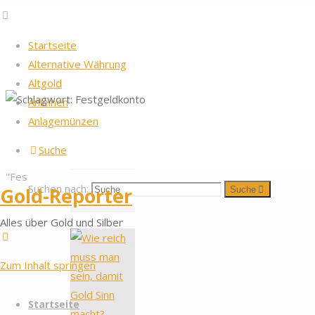
Startseite
Alternative Währung
Altgold
Anleihen
Startseite
2026
by Gold-Reporter.com
Anlagemünzen
Nach oben
Schlagwort:
Beiträge
Suche
verschlagwortet
"Festgeldkonto"
Festgeldkonto
Suchen nach:
Gold-Reporter
Suche
Alles über Gold und Silber
Zum Inhalt springen
Startseite