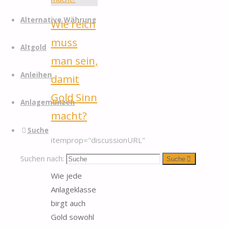
Alternative Währung
Wie reich
muss
Altgold
man sein,
Anleihen
damit
Gold Sinn
Anlagemünzen
macht?
Suche
itemprop="discussionURL"
1
Suchen nach:
Suche
Wie jede
Anlageklasse
birgt auch
Gold sowohl