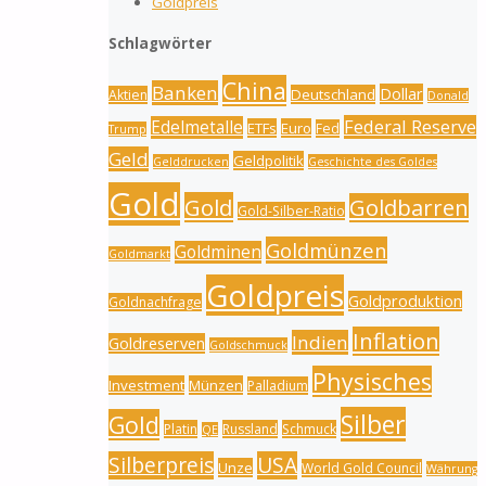
Goldpreis
Schlagwörter
China
Banken
Dollar
Deutschland
Aktien
Donald
Federal Reserve
Edelmetalle
ETFs
Euro
Fed
Trump
Geld
Geldpolitik
Gelddrucken
Geschichte des Goldes
Gold
Gold
Goldbarren
Gold-Silber-Ratio
Goldmünzen
Goldminen
Goldmarkt
Goldpreis
Goldproduktion
Goldnachfrage
Inflation
Indien
Goldreserven
Goldschmuck
Physisches
Investment
Münzen
Palladium
Silber
Gold
Platin
Russland
Schmuck
QE
Silberpreis
USA
Unze
World Gold Council
Währung