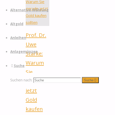
Alternative Währung
Altgold
Prof. Dr.
Anleihen
Uwe
Anlagemünzen
Starke:
Warum
Suche
Sie
Suchen nach:
gerade
Suche
jetzt
Gold
kaufen