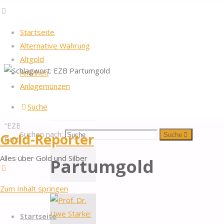
Startseite
Alternative Währung
Altgold
Anleihen
Startseite
2026
by Gold-Reporter.com
Anlagemünzen
Nach oben
Schlagwort:
Beiträge
Suche
verschlagwortet
"EZB
EZB
Suchen nach:
Gold-Reporter
Suche
Partumgold"
Alles über Gold und Silber
Partumgold
Zum Inhalt springen
Startseite