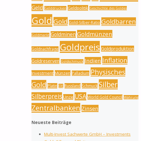
Geld
Geldpolitik
Gelddrucken
Geschichte des Goldes
Gold
Gold
Goldbarren
Gold-Silber-Ratio
Goldmünzen
Goldminen
Goldmarkt
Goldpreis
Goldproduktion
Goldnachfrage
Inflation
Indien
Goldreserven
Goldschmuck
Physisches
Investment
Münzen
Palladium
Silber
Gold
Platin
Russland
Schmuck
QE
Silberpreis
USA
Unze
World Gold Council
Währung
Zentralbanken
Zinsen
Neueste Beiträge
Multi-Invest Sachwerte GmbH – Investments