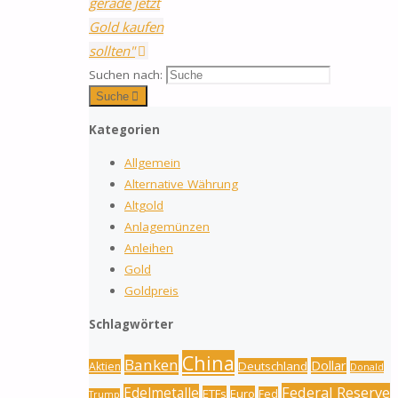
gerade jetzt
Gold kaufen
sollten"
Suchen nach:
Suche
Kategorien
Allgemein
Alternative Währung
Altgold
Anlagemünzen
Anleihen
Gold
Goldpreis
Schlagwörter
China
Banken
Dollar
Deutschland
Aktien
Donald
Federal Reserve
Edelmetalle
ETFs
Euro
Fed
Trump