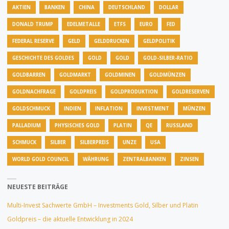
AKTIEN
BANKEN
CHINA
DEUTSCHLAND
DOLLAR
DONALD TRUMP
EDELMETALLE
ETFS
EURO
FED
FEDERAL RESERVE
GELD
GELDDRUCKEN
GELDPOLITIK
GESCHICHTE DES GOLDES
GOLD
GOLD
GOLD-SILBER-RATIO
GOLDBARREN
GOLDMARKT
GOLDMINEN
GOLDMÜNZEN
GOLDNACHFRAGE
GOLDPREIS
GOLDPRODUKTION
GOLDRESERVEN
GOLDSCHMUCK
INDIEN
INFLATION
INVESTMENT
MÜNZEN
PALLADIUM
PHYSISCHES GOLD
PLATIN
QE
RUSSLAND
SCHMUCK
SILBER
SILBERPREIS
UNZE
USA
WORLD GOLD COUNCIL
WÄHRUNG
ZENTRALBANKEN
ZINSEN
NEUESTE BEITRÄGE
Multi-Invest Sachwerte GmbH – Investments Gold, Silber und Platin
Goldpreis – die aktuelle Entwicklung in 2024