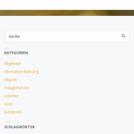
GOLDPREIS
STARTET
Su
EIN
SUCHE
na
NEUER
KATEGORIEN
BULLENMARKT"
Allgemein
Alternative Währung
Altgold
Anlagemünzen
Anleihen
Gold
Goldpreis
SCHLAGWÖRTER