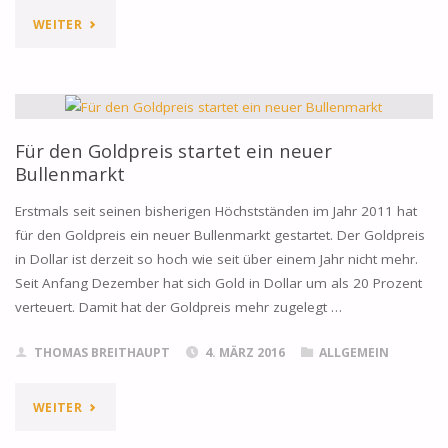
"JP
WEITER
MORGAN
ERWARTET
„SEHR
Für den Goldpreis startet ein neuer
Bullenmarkt
LANGEN
Erstmals seit seinen bisherigen Höchstständen im Jahr 2011 hat
BULLENMARKT
für den Goldpreis ein neuer Bullenmarkt gestartet. Der Goldpreis
in Dollar ist derzeit so hoch wie seit über einem Jahr nicht mehr.
FÜR
Seit Anfang Dezember hat sich Gold in Dollar um als 20 Prozent
GOLD“"
verteuert. Damit hat der Goldpreis mehr zugelegt …
THOMAS BREITHAUPT
4. MÄRZ 2016
ALLGEMEIN
"FÜR
WEITER
DEN