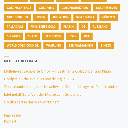
GOLDNACHFRAGE
GOLDPREIS
GOLDPRODUKTION
GOLDRESERVEN
GOLDSCHMUCK
INDIEN
INFLATION
INVESTMENT
MÜNZEN
PALLADIUM
PHYSISCHES GOLD
PLATIN
QE
RUSSLAND
SCHMUCK
SILBER
SILBERPREIS
UNZE
USA
WORLD GOLD COUNCIL
WÄHRUNG
ZENTRALBANKEN
ZINSEN
NEUESTE BEITRÄGE
Multi-Invest Sachwerte GmbH – Investments Gold, Silber und Platin
Goldpreis – die aktuelle Entwicklung in 2024
Zentralbanken steigern die weltweite Goldnachfrage mit Rekordkäufen
Edelmetall Gold: Von der Münze zum Goldchart
Goldbedarf in der Welt-Wirtschaft
Impressum
Kontakt