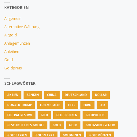
AUS
KATEGORIEN
KATALONIEN
Allgemein
AB?"
Alternative Währung
Altgold
Anlagemünzen
Anleihen
Gold
Goldpreis
SCHLAGWÖRTER
AKTIEN
BANKEN
CHINA
DEUTSCHLAND
DOLLAR
DONALD TRUMP
EDELMETALLE
ETFS
EURO
FED
FEDERAL RESERVE
GELD
GELDDRUCKEN
GELDPOLITIK
GESCHICHTE DES GOLDES
GOLD
GOLD
GOLD-SILBER-RATIO
GOLDBARREN
GOLDMARKT
GOLDMINEN
GOLDMÜNZEN