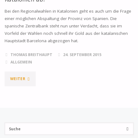
Bei den Regionalwahlen in Katalonien geht es auch um die Frage
einer möglichen Abspaltung der Provinz von Spanien. Die
spanische Zentralbank steht nun unter Verdacht, dass sie im
Vorfeld der Wahlen noch schnell ihr Gold aus der katalanischen
Hauptstadt Barcelona abgezogen hat.
THOMAS BREITHAUPT
24. SEPTEMBER 2015
ALLGEMEIN
"ZIEHT
WEITER
SPANIENS
ZENTRALBANK
IHR
Su
GOLD
SUCHE
na