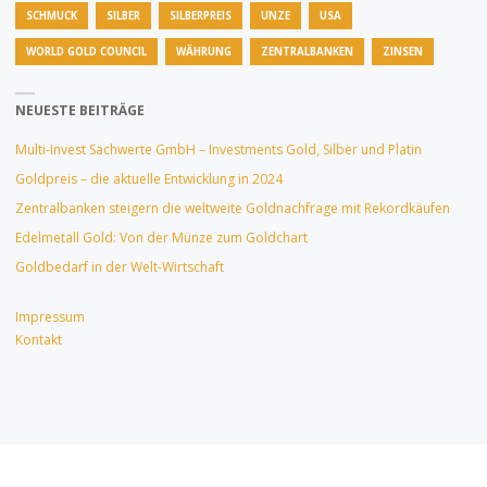
SCHMUCK
SILBER
SILBERPREIS
UNZE
USA
WORLD GOLD COUNCIL
WÄHRUNG
ZENTRALBANKEN
ZINSEN
NEUESTE BEITRÄGE
Multi-Invest Sachwerte GmbH – Investments Gold, Silber und Platin
Goldpreis – die aktuelle Entwicklung in 2024
Zentralbanken steigern die weltweite Goldnachfrage mit Rekordkäufen
Edelmetall Gold: Von der Münze zum Goldchart
Goldbedarf in der Welt-Wirtschaft
Impressum
Kontakt