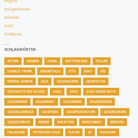
Altgold
Anlagemünzen
Anleihen
Gold
Goldpreis
SCHLAGWÖRTER
AKTIEN
BANKEN
CHINA
DEUTSCHLAND
DOLLAR
DONALD TRUMP
EDELMETALLE
ETFS
EURO
FED
FEDERAL RESERVE
GELD
GELDDRUCKEN
GELDPOLITIK
GESCHICHTE DES GOLDES
GOLD
GOLD
GOLD-SILBER-RATIO
GOLDBARREN
GOLDMARKT
GOLDMINEN
GOLDMÜNZEN
GOLDNACHFRAGE
GOLDPREIS
GOLDPRODUKTION
GOLDRESERVEN
GOLDSCHMUCK
INDIEN
INFLATION
INVESTMENT
MÜNZEN
PALLADIUM
PHYSISCHES GOLD
PLATIN
QE
RUSSLAND