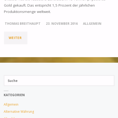
Gold gekauft. Das entspricht 1,5 Prozent der jährlichen
Produktionsmenge weltweit.
THOMAS BREITHAUPT
23. NOVEMBER 2016
ALLGEMEIN
"RUSSISCHE
WEITER
ZENTRALBANK
KAUFT
REKORDMENGE
Su
GOLD"
SUCH
na
KATEGORIEN
Allgemein
Alternative Währung