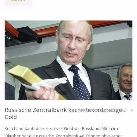
REGIERUNG
SCHRÄNKT
GOLDIMPORTE
EIN"
Russische Zentralbank kauft Rekordmenge
ITEMPROP="DISCUSSIONURL"
4
Gold
Kein Land kauft derzeit so viel Gold wie Russland. Allein im
Oktober hat die russische Zentralbank 48 Tonnen physisches