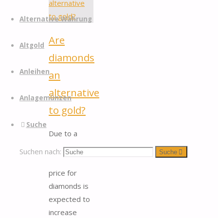
Alternative Währung
Are
Altgold
diamonds
Anleihen
an
alternative
Anlagemünzen
to gold?
Suche
Due to a
stable global
Suchen nach:
Suche
demand, the
price for
diamonds is
expected to
increase