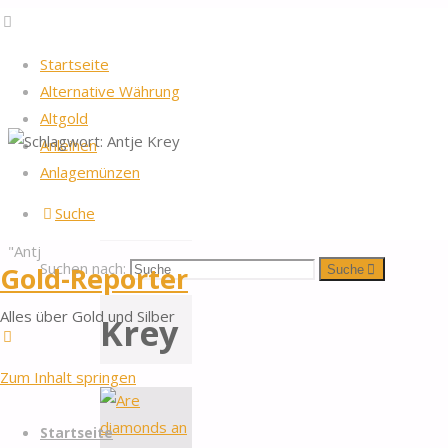
Startseite
Alternative Währung
Altgold
Anleihen
Startseite
2026
by Gold-Reporter.com
Anlagemünzen
Nach oben
Schlagwort:
Beiträge
Suche
verschlagwortet
"Antje Krey"
Antje
Suchen nach:
Gold-Reporter
Suche
Alles über Gold und Silber
Krey
Zum Inhalt springen
Startseite