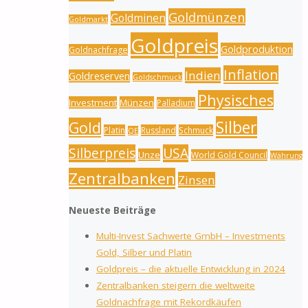
Goldmünzen
Goldminen
Goldmarkt
Goldpreis
Goldproduktion
Goldnachfrage
Inflation
Indien
Goldreserven
Goldschmuck
Physisches
Investment
Münzen
Palladium
Silber
Gold
Platin
Russland
Schmuck
QE
Silberpreis
USA
Unze
World Gold Council
Währung
Zentralbanken
Zinsen
Neueste Beiträge
Multi-Invest Sachwerte GmbH – Investments
Gold, Silber und Platin
Goldpreis – die aktuelle Entwicklung in 2024
Zentralbanken steigern die weltweite
Goldnachfrage mit Rekordkäufen