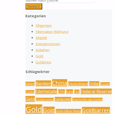
Suchen nach:
Suche
Kategorien
Allgemein
Alternative Währung
Altgold
Anlagemünzen
Anleihen
Gold
Goldpreis
Schlagwörter
China
Banken
Dollar
Deutschland
Aktien
Donald
Federal Reserve
Edelmetalle
ETFs
Euro
Fed
Trump
Geld
Geldpolitik
Gelddrucken
Geschichte des Goldes
Gold
Gold
Goldbarren
Gold-Silber-Ratio