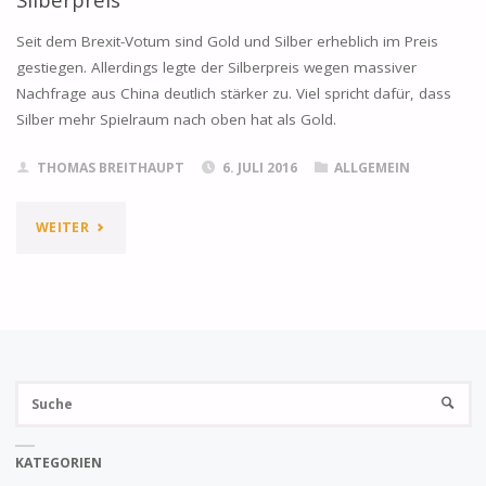
Seit dem Brexit-Votum sind Gold und Silber erheblich im Preis
gestiegen. Allerdings legte der Silberpreis wegen massiver
Nachfrage aus China deutlich stärker zu. Viel spricht dafür, dass
Silber mehr Spielraum nach oben hat als Gold.
THOMAS BREITHAUPT
6. JULI 2016
ALLGEMEIN
"MASSIVE
WEITER
NACHFRAGE
AUS
CHINA
Su
TREIBT
SUCHE
na
DEN
KATEGORIEN