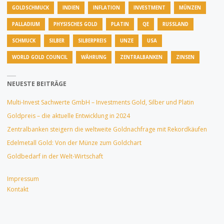
GOLDSCHMUCK
INDIEN
INFLATION
INVESTMENT
MÜNZEN
PALLADIUM
PHYSISCHES GOLD
PLATIN
QE
RUSSLAND
SCHMUCK
SILBER
SILBERPREIS
UNZE
USA
WORLD GOLD COUNCIL
WÄHRUNG
ZENTRALBANKEN
ZINSEN
NEUESTE BEITRÄGE
Multi-Invest Sachwerte GmbH – Investments Gold, Silber und Platin
Goldpreis – die aktuelle Entwicklung in 2024
Zentralbanken steigern die weltweite Goldnachfrage mit Rekordkäufen
Edelmetall Gold: Von der Münze zum Goldchart
Goldbedarf in der Welt-Wirtschaft
Impressum
Kontakt