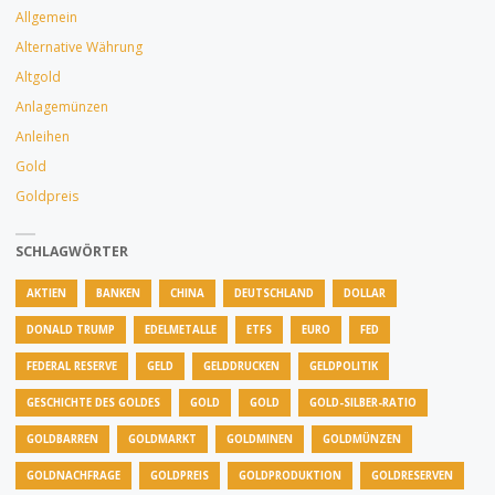
SILBERPREIS"
Allgemein
Alternative Währung
Altgold
Anlagemünzen
Anleihen
Gold
Goldpreis
SCHLAGWÖRTER
AKTIEN
BANKEN
CHINA
DEUTSCHLAND
DOLLAR
DONALD TRUMP
EDELMETALLE
ETFS
EURO
FED
FEDERAL RESERVE
GELD
GELDDRUCKEN
GELDPOLITIK
GESCHICHTE DES GOLDES
GOLD
GOLD
GOLD-SILBER-RATIO
GOLDBARREN
GOLDMARKT
GOLDMINEN
GOLDMÜNZEN
GOLDNACHFRAGE
GOLDPREIS
GOLDPRODUKTION
GOLDRESERVEN