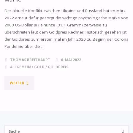
Der aktuelle Konflikt zwischen Ukraine und Russland hat im März
2022 erneut dafür gesorgt die wichtige psychologische Marke von
2000 US-Dollar je Feinunze (31,1 Gramm) zeitweise zu
überschreiten laut dem Goldpreis Rechner. Historisch gesehen ist
der Goldpreis zum ersten mal im Jahr 2020 zu Beginn der Corona
Pandemie über die …
THOMAS BREITHAUPT
6. MAI 2022
ALLGEMEIN
/
GOLD
/
GOLDPREIS
"GOLDPREIS
WEITER
RECHNER
–
ANNÄHERUNG
Su
AN
SUCHE