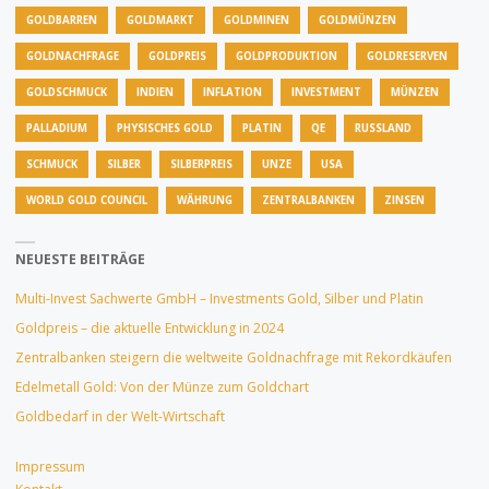
GOLDBARREN
GOLDMARKT
GOLDMINEN
GOLDMÜNZEN
GOLDNACHFRAGE
GOLDPREIS
GOLDPRODUKTION
GOLDRESERVEN
GOLDSCHMUCK
INDIEN
INFLATION
INVESTMENT
MÜNZEN
PALLADIUM
PHYSISCHES GOLD
PLATIN
QE
RUSSLAND
SCHMUCK
SILBER
SILBERPREIS
UNZE
USA
WORLD GOLD COUNCIL
WÄHRUNG
ZENTRALBANKEN
ZINSEN
NEUESTE BEITRÄGE
Multi-Invest Sachwerte GmbH – Investments Gold, Silber und Platin
Goldpreis – die aktuelle Entwicklung in 2024
Zentralbanken steigern die weltweite Goldnachfrage mit Rekordkäufen
Edelmetall Gold: Von der Münze zum Goldchart
Goldbedarf in der Welt-Wirtschaft
Impressum