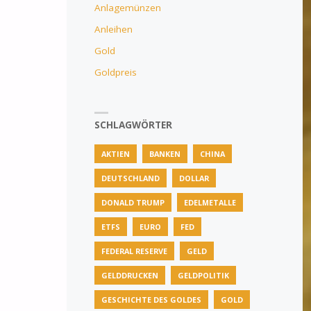
Anlagemünzen
Anleihen
Gold
Goldpreis
SCHLAGWÖRTER
AKTIEN
BANKEN
CHINA
DEUTSCHLAND
DOLLAR
DONALD TRUMP
EDELMETALLE
ETFS
EURO
FED
FEDERAL RESERVE
GELD
GELDDRUCKEN
GELDPOLITIK
GESCHICHTE DES GOLDES
GOLD