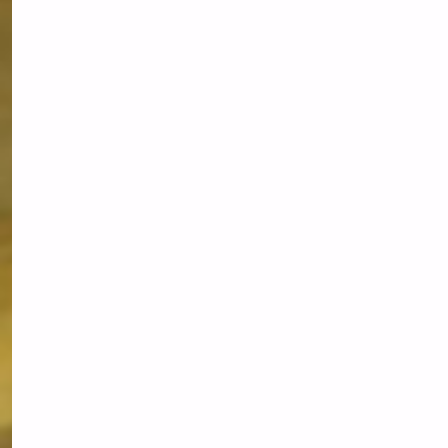
STEIGT
WÄHREND
GOLD
AUF
SECHSMONATSTIEF
FÄLLT"