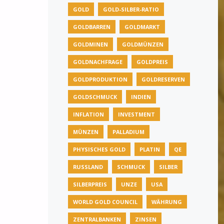
GOLD
GOLD-SILBER-RATIO
GOLDBARREN
GOLDMARKT
GOLDMINEN
GOLDMÜNZEN
GOLDNACHFRAGE
GOLDPREIS
GOLDPRODUKTION
GOLDRESERVEN
GOLDSCHMUCK
INDIEN
INFLATION
INVESTMENT
MÜNZEN
PALLADIUM
PHYSISCHES GOLD
PLATIN
QE
RUSSLAND
SCHMUCK
SILBER
SILBERPREIS
UNZE
USA
WORLD GOLD COUNCIL
WÄHRUNG
ZENTRALBANKEN
ZINSEN